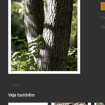
T.1
• 
Pin It
Veja também