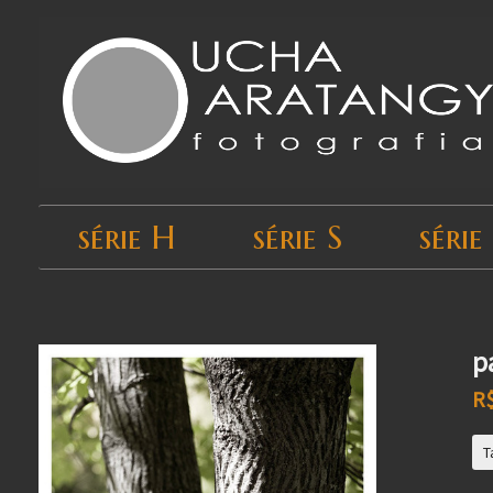
série H
série S
série
Início
›
Todos os produtos
›
série T
p
R