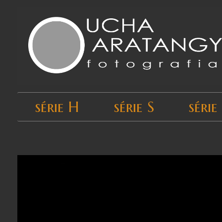
série H
série S
série
Início
›
Todos os produtos
›
série S