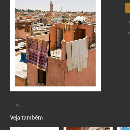
U.
• 
Pin It
Veja também