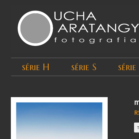
série H
série S
série
Início
›
Todos os produtos
›
série U
m
R