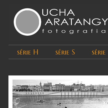
série H
série S
série
Início
›
Todos os produtos
›
série U