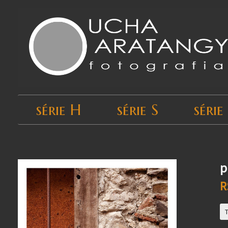
série H
série S
série
Início
›
Todos os produtos
›
série T
p
R