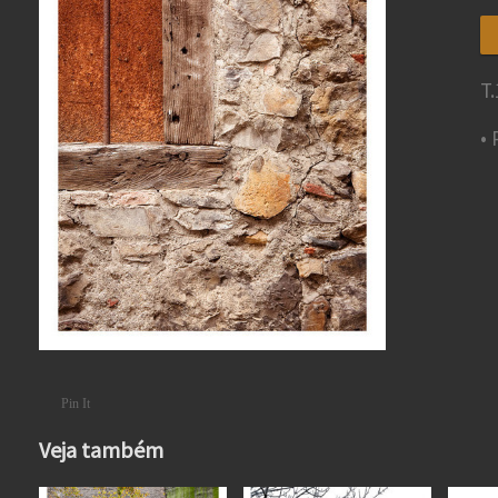
T.
•
Pin It
Veja também